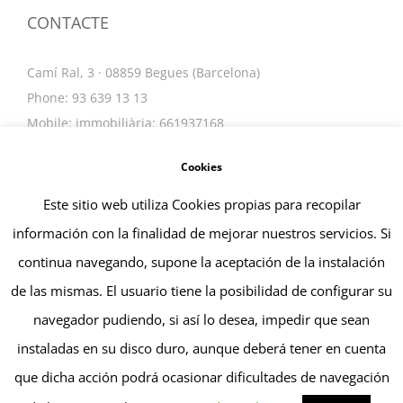
CONTACTE
Camí Ral, 3 · 08859 Begues (Barcelona)
Phone: 93 639 13 13
Mobile: immobiliària: 661937168
Email:
info@tarinpuig.com
Cookies
Este sitio web utiliza Cookies propias para recopilar
información con la finalidad de mejorar nuestros servicios. Si
continua navegando, supone la aceptación de la instalación
de las mismas. El usuario tiene la posibilidad de configurar su
navegador pudiendo, si así lo desea, impedir que sean
© Copyright 2019 -
2026 | TARIN PUIG, SL | All Rights
instaladas en su disco duro, aunque deberá tener en cuenta
Reserved |
que dicha acción podrá ocasionar dificultades de navegación
LinkedIn