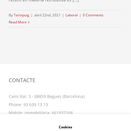
By
Tarinpuig
|
abril 22nd, 2021
|
Laboral
|
0 Comments
Read More
CONTACTE
Camí Ral, 3 · 08859 Begues (Barcelona)
Phone: 93 639 13 13
Mobile: immobiliària: 661937168
Email:
info@tarinpuig.com
Cookies