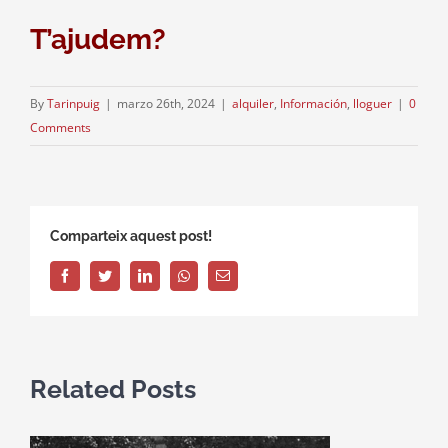
T’ajudem?
By
Tarinpuig
|
marzo 26th, 2024
|
alquiler
,
Información
,
lloguer
|
0
Comments
Comparteix aquest post!
Facebook
Twitter
LinkedIn
Whatsapp
Email
Related Posts