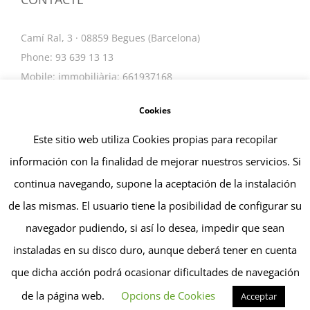
Camí Ral, 3 · 08859 Begues (Barcelona)
Phone: 93 639 13 13
Mobile: immobiliària: 661937168
Email:
info@tarinpuig.com
Cookies
Este sitio web utiliza Cookies propias para recopilar
información con la finalidad de mejorar nuestros servicios. Si
continua navegando, supone la aceptación de la instalación
de las mismas. El usuario tiene la posibilidad de configurar su
navegador pudiendo, si así lo desea, impedir que sean
© Copyright 2019 -
2026 | TARIN PUIG, SL | All Rights
instaladas en su disco duro, aunque deberá tener en cuenta
Reserved |
que dicha acción podrá ocasionar dificultades de navegación
LinkedIn
de la página web.
Opcions de Cookies
Acceptar